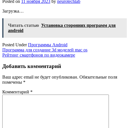
Posted on
11 ноября 2023
by
neurotechlab
Загрузка…
Читать статью
Установка сторонних программ для
android
Posted Under
Программы Android
Навигация
Программа для создание 3d моделей mac os
Рейтинг смартфонов по видеокамере
по
записям
Добавить комментарий
Ваш адрес email не будет опубликован.
Обязательные поля
помечены
*
Комментарий
*