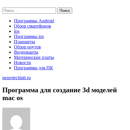
Skip
neurotechlab.ru
to
Найти:
content
Программы Android
Обзор смартфонов
Ios
Программы ios
Планшеты
Обзор ноутов
Видеокарты
Материнские платы
Новости
Программы для ПК
neurotechlab.ru
Программа для создание 3d моделей
mac os