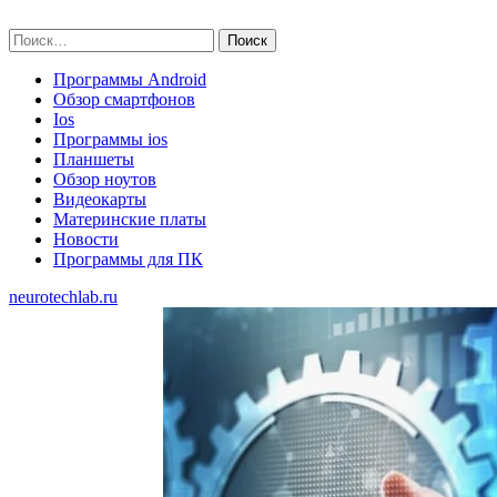
Skip
neurotechlab.ru
to
Найти:
content
Программы Android
Обзор смартфонов
Ios
Программы ios
Планшеты
Обзор ноутов
Видеокарты
Материнские платы
Новости
Программы для ПК
neurotechlab.ru