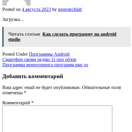
Posted on
4 августа 2023
by
neurotechlab
Загрузка…
Читать статью
Как сделать программу на android
studio
Posted Under
Программы Android
Навигация
Смартфон сяоми редми 11 про обзор
Программа мониторинга программ mac os
по
записям
Добавить комментарий
Ваш адрес email не будет опубликован.
Обязательные поля
помечены
*
Комментарий
*