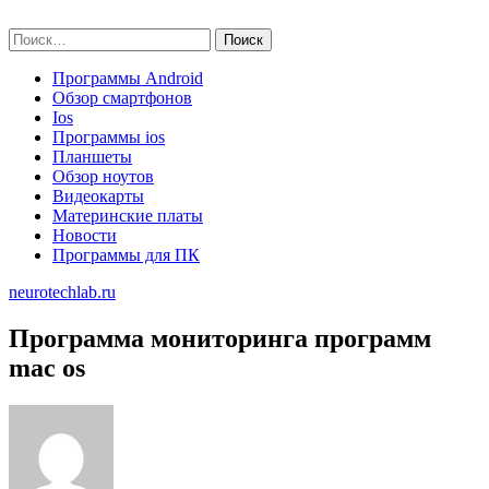
Skip
neurotechlab.ru
to
Найти:
content
Программы Android
Обзор смартфонов
Ios
Программы ios
Планшеты
Обзор ноутов
Видеокарты
Материнские платы
Новости
Программы для ПК
neurotechlab.ru
Программа мониторинга программ
mac os