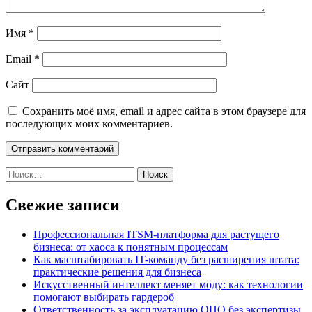
Имя
*
Email
*
Сайт
Сохранить моё имя, email и адрес сайта в этом браузере для
последующих моих комментариев.
Найти:
Свежие записи
Профессиональная ITSM-платформа для растущего
бизнеса: от хаоса к понятным процессам
Как масштабировать IT-команду без расширения штата:
практические решения для бизнеса
Искусственный интеллект меняет моду: как технологии
помогают выбирать гардероб
Ответственность за эксплуатацию ОПО без экспертизы