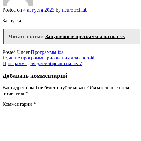
Posted on
4 августа 2023
by
neurotechlab
Загрузка…
Читать статью
Запущенные программы на mac os
Posted Under
Программы ios
Навигация
Лучшие программы рисования для android
Программа для джейлбрейка на ios 7
по
записям
Добавить комментарий
Ваш адрес email не будет опубликован.
Обязательные поля
помечены
*
Комментарий
*