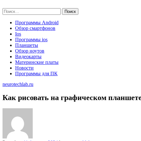
Skip
neurotechlab.ru
to
Найти:
content
Программы Android
Обзор смартфонов
Ios
Программы ios
Планшеты
Обзор ноутов
Видеокарты
Материнские платы
Новости
Программы для ПК
neurotechlab.ru
Как рисовать на графическом планшет