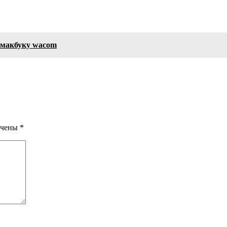
 макбуку wacom
ечены
*