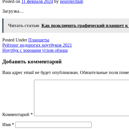
Posted on
11 февраля 2024
by
neurotechlab
Загрузка…
Читать статью
Как подключить графический планшет к
Posted Under
Планшеты
Навигация
Рейтинг недорогих ноутбуков 2021
Ноутбук с хорошим углом обзора
по
записям
Добавить комментарий
Ваш адрес email не будет опубликован.
Обязательные поля пом
Комментарий
*
Имя
*