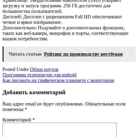
Хранилище: Твердотельные накопители (SSD) ускоряют
загрузку и запуск программ. 256 ГБ достаточно для
большинства пользователей.
Дисплей: Дисплеи с разрешением Full HD обеспечивают
четкое и яркое изображение.
Дополнительно: Подумайте о дополнительных функциях,
таких как веб-камера, микрофон и порты, соответствующие
вашим потребностям.
Читать статью
Рейтинг по производству ноутбуков
Posted Under
Обзор ноутов
Навигация
Программа телепередач для android
Как рисовать на графическом планшете с монитором
по
записям
Добавить комментарий
Ваш адрес email не будет опубликован.
Обязательные поля
помечены
*
Комментарий
*