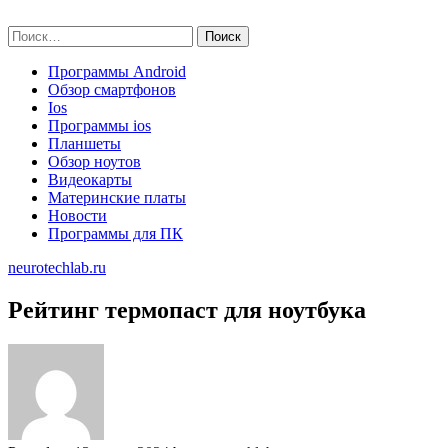
Skip
neurotechlab.ru
to
Найти:
content
Программы Android
Обзор смартфонов
Ios
Программы ios
Планшеты
Обзор ноутов
Видеокарты
Материнские платы
Новости
Программы для ПК
neurotechlab.ru
Рейтинг термопаст для ноутбука