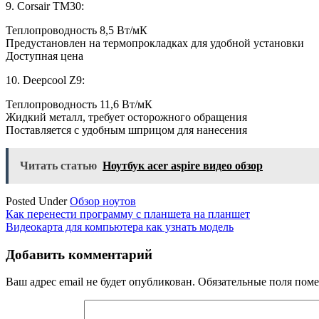
9. Corsair TM30:
Теплопроводность 8,5 Вт/мК
Предустановлен на термопрокладках для удобной установки
Доступная цена
10. Deepcool Z9:
Теплопроводность 11,6 Вт/мК
Жидкий металл, требует осторожного обращения
Поставляется с удобным шприцом для нанесения
Читать статью
Ноутбук acer aspire видео обзор
Posted Under
Обзор ноутов
Навигация
Как перенести программу с планшета на планшет
Видеокарта для компьютера как узнать модель
по
записям
Добавить комментарий
Ваш адрес email не будет опубликован.
Обязательные поля пом