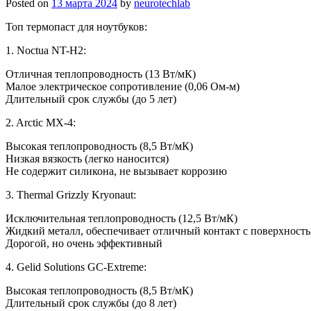
Posted on
13 марта 2024
by
neurotechlab
Топ термопаст для ноутбуков:
1. Noctua NT-H2:
Отличная теплопроводность (13 Вт/мК)
Малое электрическое сопротивление (0,06 Ом-м)
Длительный срок службы (до 5 лет)
2. Arctic MX-4:
Высокая теплопроводность (8,5 Вт/мК)
Низкая вязкость (легко наносится)
Не содержит силикона, не вызывает коррозию
3. Thermal Grizzly Kryonaut:
Исключительная теплопроводность (12,5 Вт/мК)
Жидкий металл, обеспечивает отличный контакт с поверхност
Дорогой, но очень эффективный
4. Gelid Solutions GC-Extreme:
Высокая теплопроводность (8,5 Вт/мК)
Длительный срок службы (до 8 лет)