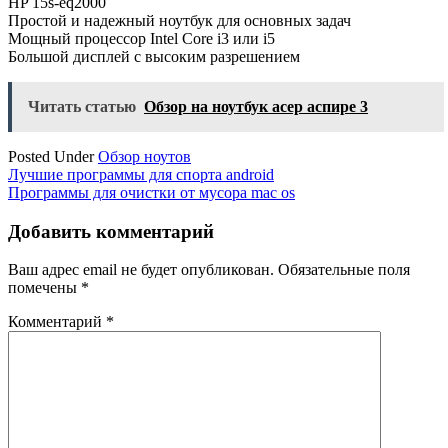
HP 15s-eq2000
Простой и надежный ноутбук для основных задач
Мощный процессор Intel Core i3 или i5
Большой дисплей с высоким разрешением
Читать статью
Обзор на ноутбук асер аспире 3
Posted Under
Обзор ноутов
Навигация
Лучшие программы для спорта android
Программы для очистки от мусора mac os
по
записям
Добавить комментарий
Ваш адрес email не будет опубликован.
Обязательные поля
помечены
*
Комментарий
*