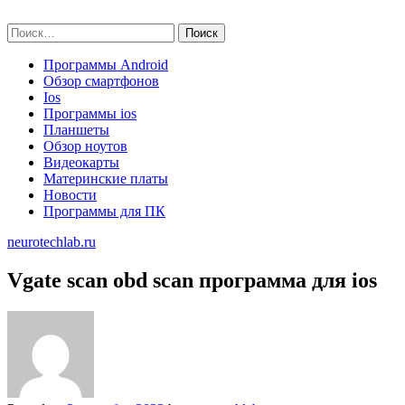
Skip
neurotechlab.ru
to
Найти:
content
Программы Android
Обзор смартфонов
Ios
Программы ios
Планшеты
Обзор ноутов
Видеокарты
Материнские платы
Новости
Программы для ПК
neurotechlab.ru
Vgate scan obd scan программа для ios