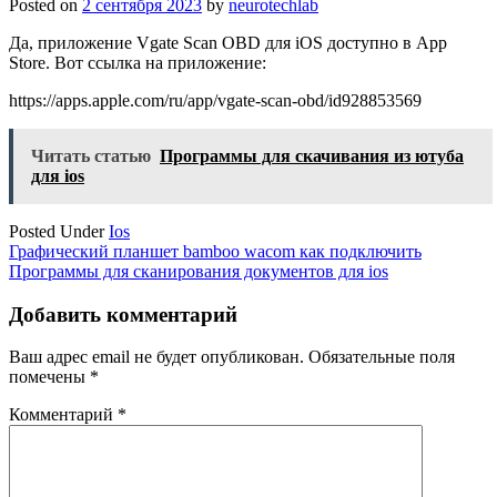
Posted on
2 сентября 2023
by
neurotechlab
Да, приложение Vgate Scan OBD для iOS доступно в App
Store. Вот ссылка на приложение:
https://apps.apple.com/ru/app/vgate-scan-obd/id928853569
Читать статью
Программы для скачивания из ютуба
для ios
Posted Under
Ios
Навигация
Графический планшет bamboo wacom как подключить
Программы для сканирования документов для ios
по
записям
Добавить комментарий
Ваш адрес email не будет опубликован.
Обязательные поля
помечены
*
Комментарий
*