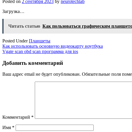
Posted on
2 сентября 2023
by
neurotechlab
Загрузка…
Читать статью
Как пользоваться графическим планшет
Posted Under
Планшеты
Навигация
Как использовать основную видеокарту ноутбука
Vgate scan obd scan программа для ios
по
записям
Добавить комментарий
Ваш адрес email не будет опубликован.
Обязательные поля пом
Комментарий
*
Имя
*