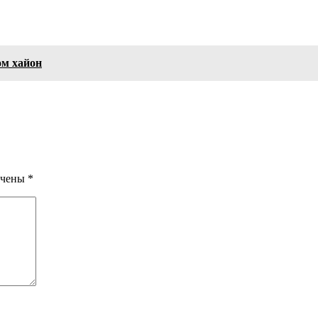
ом хайон
ечены
*