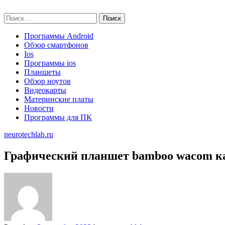
Skip
neurotechlab.ru
to
Найти:
content
Программы Android
Обзор смартфонов
Ios
Программы ios
Планшеты
Обзор ноутов
Видеокарты
Материнские платы
Новости
Программы для ПК
neurotechlab.ru
Графический планшет bamboo wacom к