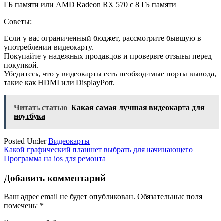
ГБ памяти или AMD Radeon RX 570 с 8 ГБ памяти
Советы:
Если у вас ограниченный бюджет, рассмотрите бывшую в
употреблении видеокарту.
Покупайте у надежных продавцов и проверьте отзывы перед
покупкой.
Убедитесь, что у видеокарты есть необходимые порты вывода,
такие как HDMI или DisplayPort.
Читать статью
Какая самая лучшая видеокарта для
ноутбука
Posted Under
Видеокарты
Навигация
Какой графический планшет выбрать для начинающего
Программа на ios для ремонта
по
записям
Добавить комментарий
Ваш адрес email не будет опубликован.
Обязательные поля
помечены
*