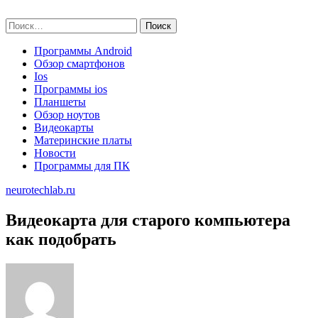
Skip
neurotechlab.ru
to
Найти:
content
Программы Android
Обзор смартфонов
Ios
Программы ios
Планшеты
Обзор ноутов
Видеокарты
Материнские платы
Новости
Программы для ПК
neurotechlab.ru
Видеокарта для старого компьютера
как подобрать