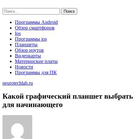
Skip
neurotechlab.ru
to
Найти:
content
Программы Android
Обзор смартфонов
Ios
Программы ios
Планшеты
Обзор ноутов
Видеокарты
Материнские платы
Новости
Программы для ПК
neurotechlab.ru
Какой графический планшет выбрать
для начинающего