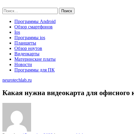
Skip
neurotechlab.ru
to
Найти:
content
Программы Android
Обзор смартфонов
Ios
Программы ios
Планшеты
Обзор ноутов
Видеокарты
Материнские платы
Новости
Программы для ПК
neurotechlab.ru
Какая нужна видеокарта для офисного