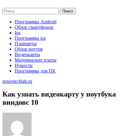
Skip
neurotechlab.ru
to
Найти:
content
Программы Android
Обзор смартфонов
Ios
Программы ios
Планшеты
Обзор ноутов
Видеокарты
Материнские платы
Новости
Программы для ПК
neurotechlab.ru
Как узнать видеокарту у ноутбука
виндовс 10