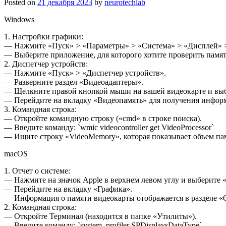
Posted on
21 декабря 2023
by
neurotechlab
Windows
1. Настройки графики:
— Нажмите «Пуск» > «Параметры» > «Система» > «Дисплей» 
— Выберите приложение, для которого хотите проверить памят
2. Диспетчер устройств:
— Нажмите «Пуск» > «Диспетчер устройств».
— Разверните раздел «Видеоадаптеры».
— Щелкните правой кнопкой мыши на вашей видеокарте и выб
— Перейдите на вкладку «Видеопамять» для получения информ
3. Командная строка:
— Откройте командную строку («cmd» в строке поиска).
— Введите команду: `wmic videocontroller get VideoProcessor`
— Ищите строку «VideoMemory», которая показывает объем пам
macOS
1. Отчет о системе:
— Нажмите на значок Apple в верхнем левом углу и выберите 
— Перейдите на вкладку «Графика».
— Информация о памяти видеокарты отображается в разделе 
2. Командная строка:
— Откройте Терминал (находится в папке «Утилиты»).
— Введите команду: `system_profiler SPDisplaysDataType`