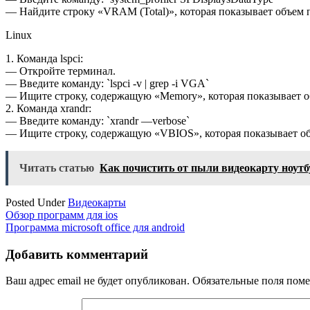
— Найдите строку «VRAM (Total)», которая показывает объем 
Linux
1. Команда lspci:
— Откройте терминал.
— Введите команду: `lspci -v | grep -i VGA`
— Ищите строку, содержащую «Memory», которая показывает о
2. Команда xrandr:
— Введите команду: `xrandr —verbose`
— Ищите строку, содержащую «VBIOS», которая показывает об
Читать статью
Как почистить от пыли видеокарту ноутб
Posted Under
Видеокарты
Навигация
Обзор программ для ios
Программа microsoft office для android
по
записям
Добавить комментарий
Ваш адрес email не будет опубликован.
Обязательные поля пом