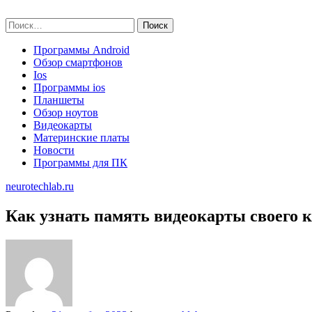
Skip
neurotechlab.ru
to
Найти:
content
Программы Android
Обзор смартфонов
Ios
Программы ios
Планшеты
Обзор ноутов
Видеокарты
Материнские платы
Новости
Программы для ПК
neurotechlab.ru
Как узнать память видеокарты своего 