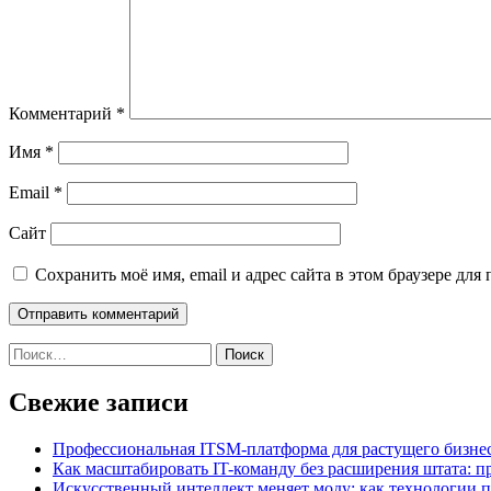
Комментарий
*
Имя
*
Email
*
Сайт
Сохранить моё имя, email и адрес сайта в этом браузере д
Найти:
Свежие записи
Профессиональная ITSM-платформа для растущего бизнес
Как масштабировать IT-команду без расширения штата: п
Искусственный интеллект меняет моду: как технологии 