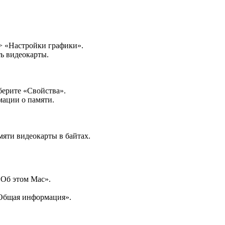
> «Настройки графики».
ь видеокарты.
ерите «Свойства».
ации о памяти.
яти видеокарты в байтах.
«Об этом Mac».
«Общая информация».