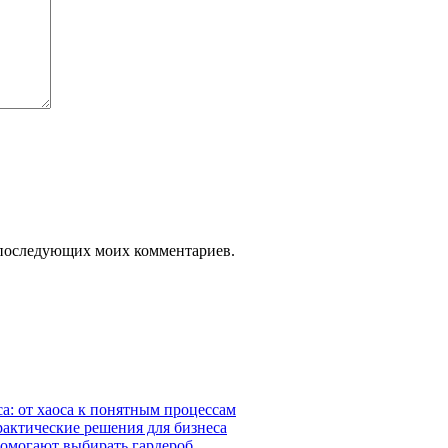
ля последующих моих комментариев.
а: от хаоса к понятным процессам
рактические решения для бизнеса
помогают выбирать гардероб