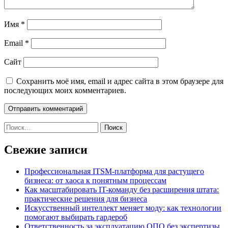
Имя
*
Email
*
Сайт
Сохранить моё имя, email и адрес сайта в этом браузере для
последующих моих комментариев.
Найти:
Свежие записи
Профессиональная ITSM-платформа для растущего
бизнеса: от хаоса к понятным процессам
Как масштабировать IT-команду без расширения штата:
практические решения для бизнеса
Искусственный интеллект меняет моду: как технологии
помогают выбирать гардероб
Ответственность за эксплуатацию ОПО без экспертизы