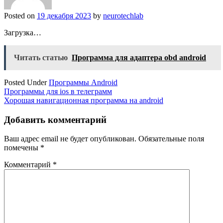
Posted on
19 декабря 2023
by
neurotechlab
Загрузка…
Читать статью
Программа для адаптера obd android
Posted Under
Программы Android
Навигация
Программы для ios в телеграмм
Хорошая навигационная программа на android
по
записям
Добавить комментарий
Ваш адрес email не будет опубликован.
Обязательные поля
помечены
*
Комментарий
*