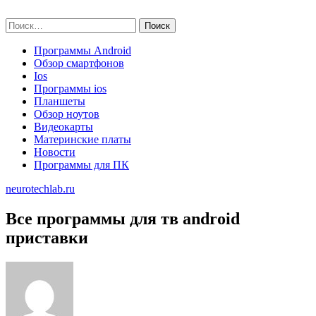
Skip
neurotechlab.ru
to
Найти:
content
Программы Android
Обзор смартфонов
Ios
Программы ios
Планшеты
Обзор ноутов
Видеокарты
Материнские платы
Новости
Программы для ПК
neurotechlab.ru
Все программы для тв android
приставки