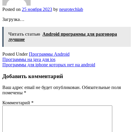
Posted on
25 ноября 2023
by
neurotechlab
Загрузка…
Читать статью
Android программы для разговора
лучшие
Posted Under
Программы Android
Навигация
Программы на java для ios
Программы для iphone которых нет на android
по
записям
Добавить комментарий
Ваш адрес email не будет опубликован.
Обязательные поля
помечены
*
Комментарий
*