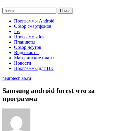
Skip
neurotechlab.ru
to
Найти:
content
Программы Android
Обзор смартфонов
Ios
Программы ios
Планшеты
Обзор ноутов
Видеокарты
Материнские платы
Новости
Программы для ПК
neurotechlab.ru
Samsung android forest что за
программа