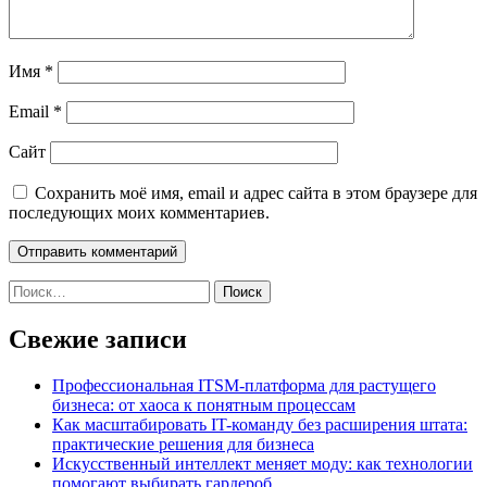
Имя
*
Email
*
Сайт
Сохранить моё имя, email и адрес сайта в этом браузере для
последующих моих комментариев.
Найти:
Свежие записи
Профессиональная ITSM-платформа для растущего
бизнеса: от хаоса к понятным процессам
Как масштабировать IT-команду без расширения штата:
практические решения для бизнеса
Искусственный интеллект меняет моду: как технологии
помогают выбирать гардероб