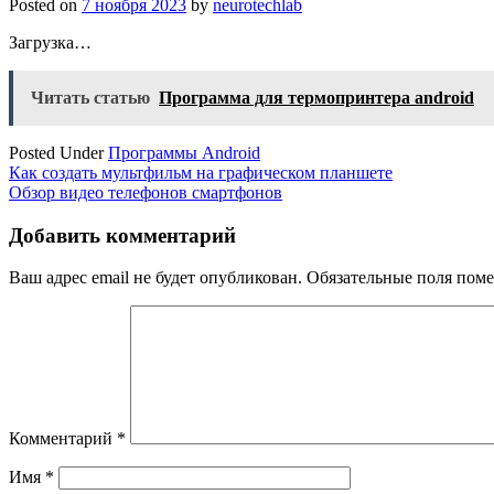
Posted on
7 ноября 2023
by
neurotechlab
Загрузка…
Читать статью
Программа для термопринтера android
Posted Under
Программы Android
Навигация
Как создать мультфильм на графическом планшете
Обзор видео телефонов смартфонов
по
записям
Добавить комментарий
Ваш адрес email не будет опубликован.
Обязательные поля пом
Комментарий
*
Имя
*