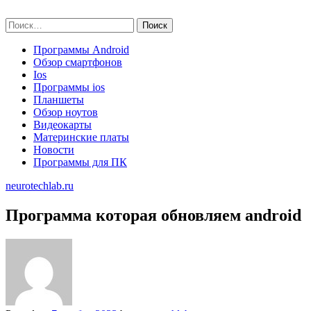
Skip
neurotechlab.ru
to
Найти:
content
Программы Android
Обзор смартфонов
Ios
Программы ios
Планшеты
Обзор ноутов
Видеокарты
Материнские платы
Новости
Программы для ПК
neurotechlab.ru
Программа которая обновляем android