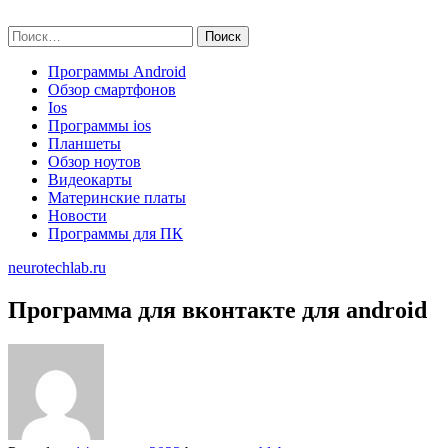
Skip
neurotechlab.ru
to
Найти:
content
Программы Android
Обзор смартфонов
Ios
Программы ios
Планшеты
Обзор ноутов
Видеокарты
Материнские платы
Новости
Программы для ПК
neurotechlab.ru
Программа для вконтакте для android