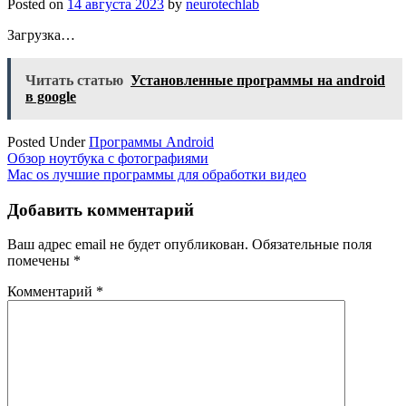
Posted on
14 августа 2023
by
neurotechlab
Загрузка…
Читать статью
Установленные программы на android
в google
Posted Under
Программы Android
Навигация
Обзор ноутбука с фотографиями
Mac os лучшие программы для обработки видео
по
записям
Добавить комментарий
Ваш адрес email не будет опубликован.
Обязательные поля
помечены
*
Комментарий
*