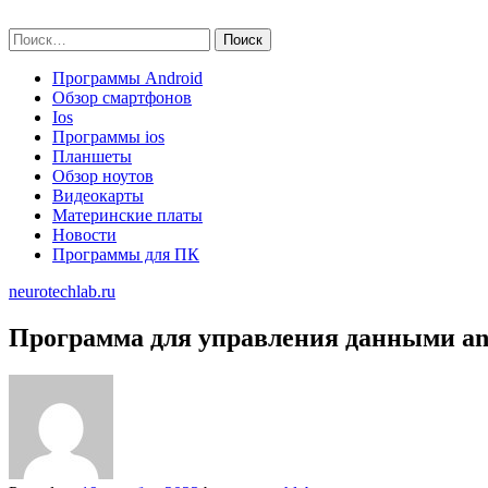
Skip
neurotechlab.ru
to
Найти:
content
Программы Android
Обзор смартфонов
Ios
Программы ios
Планшеты
Обзор ноутов
Видеокарты
Материнские платы
Новости
Программы для ПК
neurotechlab.ru
Программа для управления данными an