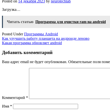
Posted on
14 декабря 2023
by
neurotechlab
Загрузка…
Читать статью
Программа для очистки ram на android
Posted Under
Программы Android
Навигация
Как улучшить работу планшета на андроиде леново
Какая программа обновляет android
по
записям
Добавить комментарий
Ваш адрес email не будет опубликован.
Обязательные поля пом
Комментарий
*
Имя
*