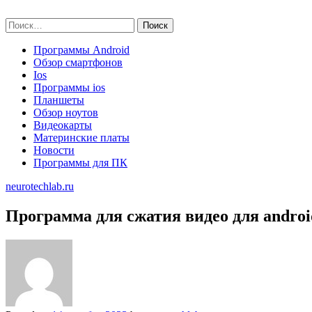
Skip
neurotechlab.ru
to
Найти:
content
Программы Android
Обзор смартфонов
Ios
Программы ios
Планшеты
Обзор ноутов
Видеокарты
Материнские платы
Новости
Программы для ПК
neurotechlab.ru
Программа для сжатия видео для androi