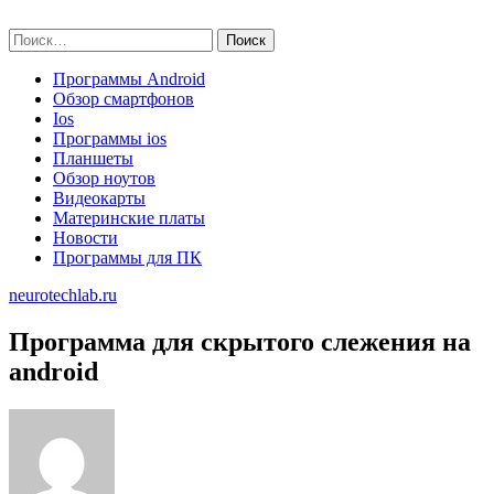
Skip
neurotechlab.ru
to
Найти:
content
Программы Android
Обзор смартфонов
Ios
Программы ios
Планшеты
Обзор ноутов
Видеокарты
Материнские платы
Новости
Программы для ПК
neurotechlab.ru
Программа для скрытого слежения на
android