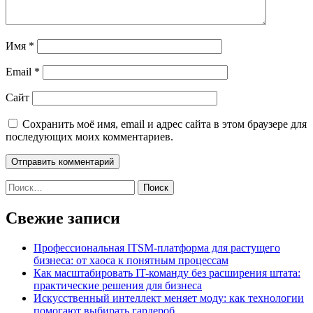
Имя
*
Email
*
Сайт
Сохранить моё имя, email и адрес сайта в этом браузере для
последующих моих комментариев.
Найти:
Свежие записи
Профессиональная ITSM-платформа для растущего
бизнеса: от хаоса к понятным процессам
Как масштабировать IT-команду без расширения штата:
практические решения для бизнеса
Искусственный интеллект меняет моду: как технологии
помогают выбирать гардероб