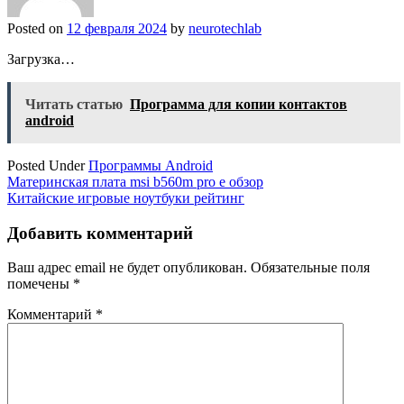
Posted on
12 февраля 2024
by
neurotechlab
Загрузка…
Читать статью
Программа для копии контактов
android
Posted Under
Программы Android
Навигация
Материнская плата msi b560m pro e обзор
Китайские игровые ноутбуки рейтинг
по
записям
Добавить комментарий
Ваш адрес email не будет опубликован.
Обязательные поля
помечены
*
Комментарий
*