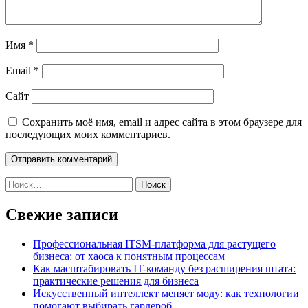
Имя
*
Email
*
Сайт
Сохранить моё имя, email и адрес сайта в этом браузере для
последующих моих комментариев.
Найти:
Свежие записи
Профессиональная ITSM-платформа для растущего
бизнеса: от хаоса к понятным процессам
Как масштабировать IT-команду без расширения штата:
практические решения для бизнеса
Искусственный интеллект меняет моду: как технологии
помогают выбирать гардероб