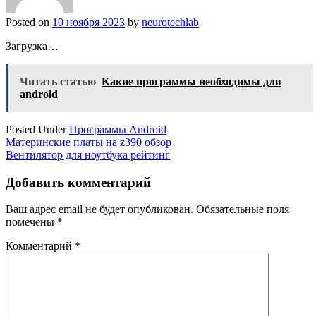
Posted on
10 ноября 2023
by
neurotechlab
Загрузка…
Читать статью
Какие программы необходимы для
android
Posted Under
Программы Android
Навигация
Материнские платы на z390 обзор
Вентилятор для ноутбука рейтинг
по
записям
Добавить комментарий
Ваш адрес email не будет опубликован.
Обязательные поля
помечены
*
Комментарий
*