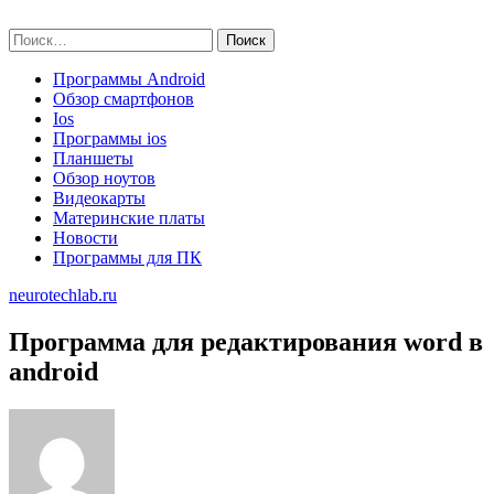
Skip
neurotechlab.ru
to
Найти:
content
Программы Android
Обзор смартфонов
Ios
Программы ios
Планшеты
Обзор ноутов
Видеокарты
Материнские платы
Новости
Программы для ПК
neurotechlab.ru
Программа для редактирования word в
android