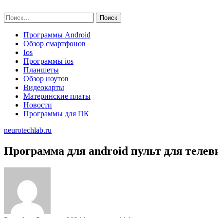
Skip
neurotechlab.ru
to
Найти:
content
Программы Android
Обзор смартфонов
Ios
Программы ios
Планшеты
Обзор ноутов
Видеокарты
Материнские платы
Новости
Программы для ПК
neurotechlab.ru
Программа для android пульт для телев