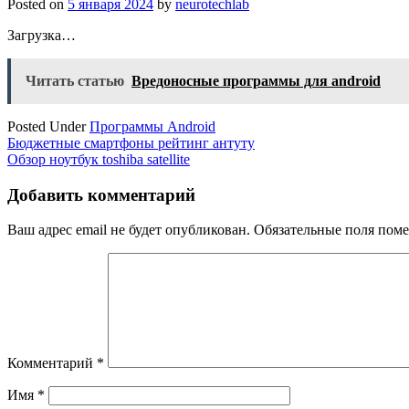
Posted on
5 января 2024
by
neurotechlab
Загрузка…
Читать статью
Вредоносные программы для android
Posted Under
Программы Android
Навигация
Бюджетные смартфоны рейтинг антуту
Обзор ноутбук toshiba satellite
по
записям
Добавить комментарий
Ваш адрес email не будет опубликован.
Обязательные поля пом
Комментарий
*
Имя
*