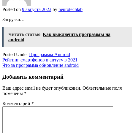
Posted on
9 августа 2023
by
neurotechlab
Загрузка…
Читать статью
Как выключить программы на
android
Posted Under
Программы Android
Навигация
Рейтинг смартфонов в антуту в 2021
Что за программа обновление android
по
записям
Добавить комментарий
Ваш адрес email не будет опубликован.
Обязательные поля
помечены
*
Комментарий
*