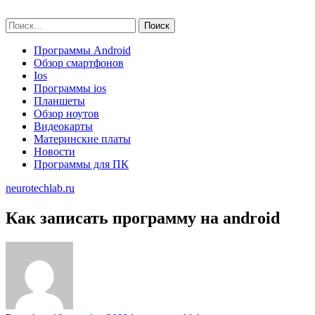
Skip
neurotechlab.ru
to
Найти:
content
Программы Android
Обзор смартфонов
Ios
Программы ios
Планшеты
Обзор ноутов
Видеокарты
Материнские платы
Новости
Программы для ПК
neurotechlab.ru
Как записать программу на android