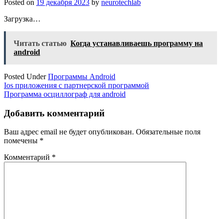
Posted on
19 декабря 2023
by
neurotechlab
Загрузка…
Читать статью
Когда устанавливаешь программу на
android
Posted Under
Программы Android
Навигация
Ios приложения с партнерской программой
Программа осциллограф для android
по
записям
Добавить комментарий
Ваш адрес email не будет опубликован.
Обязательные поля
помечены
*
Комментарий
*