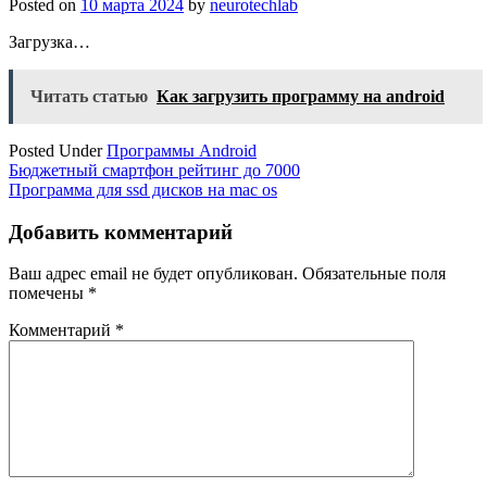
Posted on
10 марта 2024
by
neurotechlab
Загрузка…
Читать статью
Как загрузить программу на android
Posted Under
Программы Android
Навигация
Бюджетный смартфон рейтинг до 7000
Программа для ssd дисков на mac os
по
записям
Добавить комментарий
Ваш адрес email не будет опубликован.
Обязательные поля
помечены
*
Комментарий
*