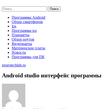
Skip
neurotechlab.ru
to
Найти:
content
Программы Android
Обзор смартфонов
Ios
Программы ios
Планшеты
Обзор ноутов
Видеокарты
Материнские платы
Новости
Программы для ПК
neurotechlab.ru
Android studio интерфейс программы