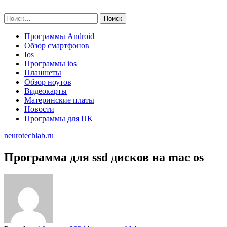
Skip
neurotechlab.ru
to
Найти:
content
Программы Android
Обзор смартфонов
Ios
Программы ios
Планшеты
Обзор ноутов
Видеокарты
Материнские платы
Новости
Программы для ПК
neurotechlab.ru
Программа для ssd дисков на mac os