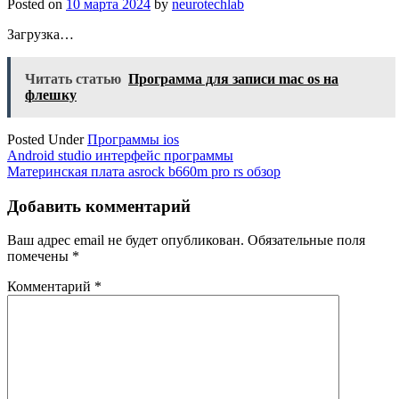
Posted on
10 марта 2024
by
neurotechlab
Загрузка…
Читать статью
Программа для записи mac os на
флешку
Posted Under
Программы ios
Навигация
Android studio интерфейс программы
Материнская плата asrock b660m pro rs обзор
по
записям
Добавить комментарий
Ваш адрес email не будет опубликован.
Обязательные поля
помечены
*
Комментарий
*