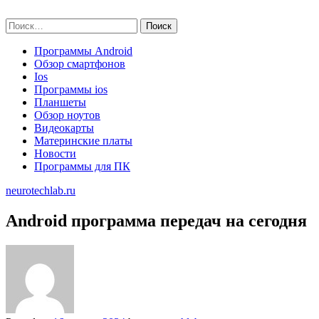
Skip
neurotechlab.ru
to
Найти:
content
Программы Android
Обзор смартфонов
Ios
Программы ios
Планшеты
Обзор ноутов
Видеокарты
Материнские платы
Новости
Программы для ПК
neurotechlab.ru
Android программа передач на сегодня