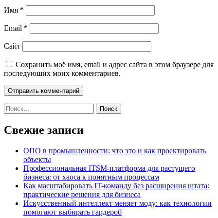
Имя
*
Email
*
Сайт
Сохранить моё имя, email и адрес сайта в этом браузере для
последующих моих комментариев.
Найти:
Свежие записи
ОПО в промышленности: что это и как проектировать
объекты
Профессиональная ITSM-платформа для растущего
бизнеса: от хаоса к понятным процессам
Как масштабировать IT-команду без расширения штата:
практические решения для бизнеса
Искусственный интеллект меняет моду: как технологии
помогают выбирать гардероб