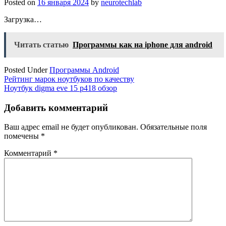
Posted on
16 января 2024
by
neurotechlab
Загрузка…
Читать статью
Программы как на iphone для android
Posted Under
Программы Android
Навигация
Рейтинг марок ноутбуков по качеству
Ноутбук digma eve 15 p418 обзор
по
записям
Добавить комментарий
Ваш адрес email не будет опубликован.
Обязательные поля
помечены
*
Комментарий
*