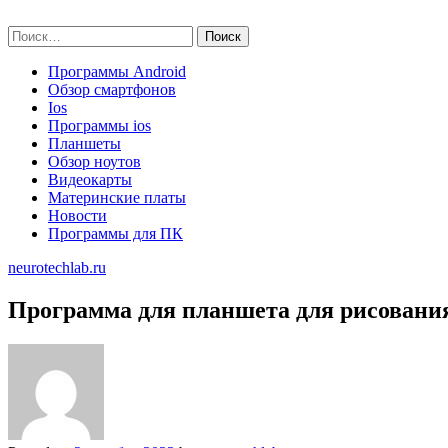
Skip
neurotechlab.ru
to
Найти:
content
Программы Android
Обзор смартфонов
Ios
Программы ios
Планшеты
Обзор ноутов
Видеокарты
Материнские платы
Новости
Программы для ПК
neurotechlab.ru
Программа для планшета для рисования