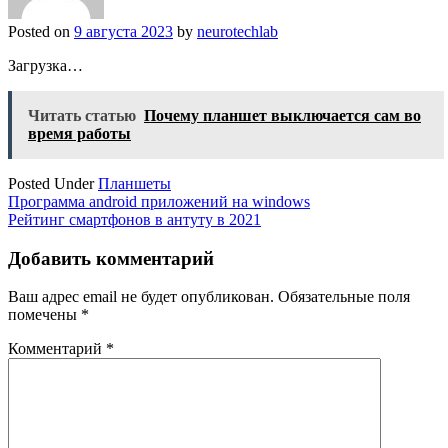
Posted on
9 августа 2023
by
neurotechlab
Загрузка…
Читать статью
Почему планшет выключается сам во
время работы
Posted Under
Планшеты
Навигация
Программа android приложений на windows
Рейтинг смартфонов в антуту в 2021
по
записям
Добавить комментарий
Ваш адрес email не будет опубликован.
Обязательные поля
помечены
*
Комментарий
*