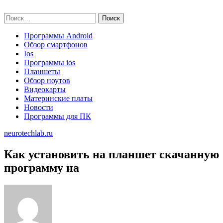
Skip
neurotechlab.ru
to
Найти:
content
Программы Android
Обзор смартфонов
Ios
Программы ios
Планшеты
Обзор ноутов
Видеокарты
Материнские платы
Новости
Программы для ПК
neurotechlab.ru
Как установить на планшет скачанную
программу на