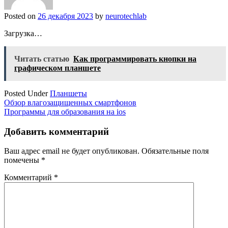
Posted on
26 декабря 2023
by
neurotechlab
Загрузка…
Читать статью
Как программировать кнопки на
графическом планшете
Posted Under
Планшеты
Навигация
Обзор влагозащищенных смартфонов
Программы для образования на ios
по
записям
Добавить комментарий
Ваш адрес email не будет опубликован.
Обязательные поля
помечены
*
Комментарий
*