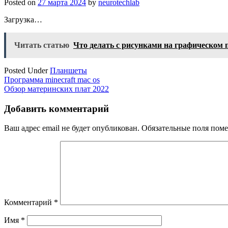
Posted on
27 марта 2024
by
neurotechlab
Загрузка…
Читать статью
Что делать с рисунками на графическом
Posted Under
Планшеты
Навигация
Программа minecraft mac os
Обзор материнских плат 2022
по
записям
Добавить комментарий
Ваш адрес email не будет опубликован.
Обязательные поля пом
Комментарий
*
Имя
*