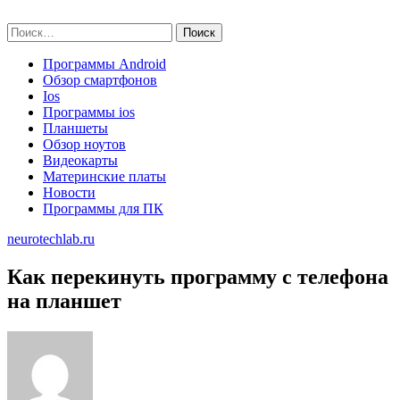
Skip
neurotechlab.ru
to
Найти:
content
Программы Android
Обзор смартфонов
Ios
Программы ios
Планшеты
Обзор ноутов
Видеокарты
Материнские платы
Новости
Программы для ПК
neurotechlab.ru
Как перекинуть программу с телефона
на планшет