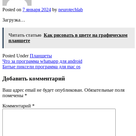
Posted on
7 января 2024
by
neurotechlab
Загрузка…
Читать статью
Как рисовать в цвете на графическом
планшете
Posted Under
Планшеты
Навигация
Что за программа whatsapp для android
Битые пиксели программа для mac os
по
записям
Добавить комментарий
Ваш адрес email не будет опубликован.
Обязательные поля
помечены
*
Комментарий
*