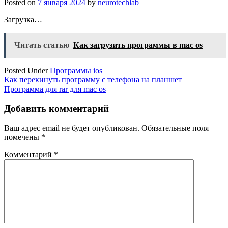
Posted on
7 января 2024
by
neurotechlab
Загрузка…
Читать статью
Как загрузить программы в mac os
Posted Under
Программы ios
Навигация
Как перекинуть программу с телефона на планшет
Программа для rar для mac os
по
записям
Добавить комментарий
Ваш адрес email не будет опубликован.
Обязательные поля
помечены
*
Комментарий
*