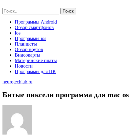
Skip
neurotechlab.ru
to
Найти:
content
Программы Android
Обзор смартфонов
Ios
Программы ios
Планшеты
Обзор ноутов
Видеокарты
Материнские платы
Новости
Программы для ПК
neurotechlab.ru
Битые пиксели программа для mac os