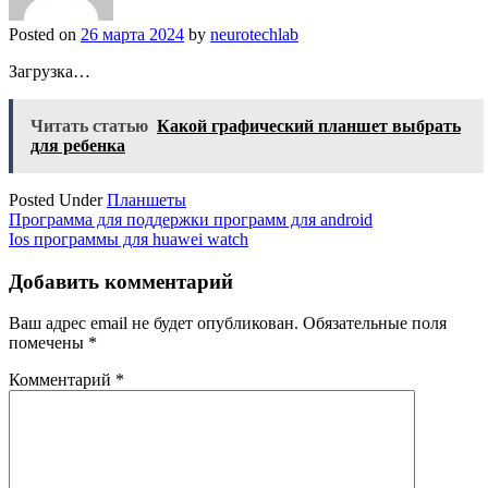
Posted on
26 марта 2024
by
neurotechlab
Загрузка…
Читать статью
Какой графический планшет выбрать
для ребенка
Posted Under
Планшеты
Навигация
Программа для поддержки программ для android
Ios программы для huawei watch
по
записям
Добавить комментарий
Ваш адрес email не будет опубликован.
Обязательные поля
помечены
*
Комментарий
*