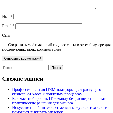
Имя
*
Email
*
Сайт
Сохранить моё имя, email и адрес сайта в этом браузере для
последующих моих комментариев.
Найти:
Свежие записи
Профессиональная ITSM-платформа для растущего
бизнеса: от хаоса к понятным процессам
Как масштабировать IT-команду без расширения штата:
практические решения для бизнеса
Искусственный интеллект меняет моду: как технологии
помогают выбирать гардероб