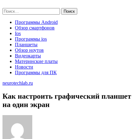
Skip
neurotechlab.ru
to
Найти:
content
Программы Android
Обзор смартфонов
Ios
Программы ios
Планшеты
Обзор ноутов
Видеокарты
Материнские платы
Новости
Программы для ПК
neurotechlab.ru
Как настроить графический планшет
на один экран