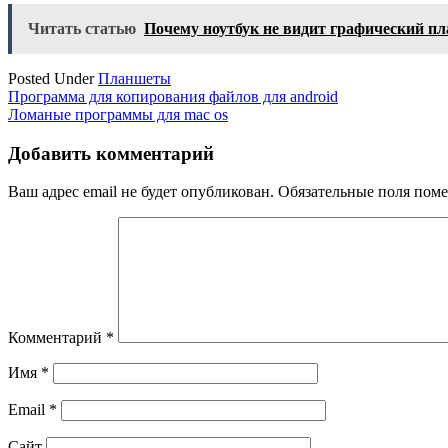
Читать статью
Почему ноутбук не видит графический п
Posted Under
Планшеты
Навигация
Программа для копирования файлов для android
Ломаные программы для mac os
по
записям
Добавить комментарий
Ваш адрес email не будет опубликован.
Обязательные поля пом
Комментарий
*
Имя
*
Email
*
Сайт