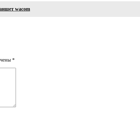
ланшет wacom
ечены
*