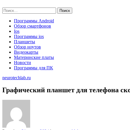
Skip
neurotechlab.ru
to
Найти:
content
Программы Android
Обзор смартфонов
Ios
Программы ios
Планшеты
Обзор ноутов
Видеокарты
Материнские платы
Новости
Программы для ПК
neurotechlab.ru
Графический планшет для телефона ск