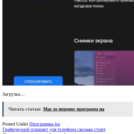
Загрузка…
Читать статью
Mac os перенос программ на
Posted Under
Программы ios
Навигация
Графический планшет для телефона сколько стоит