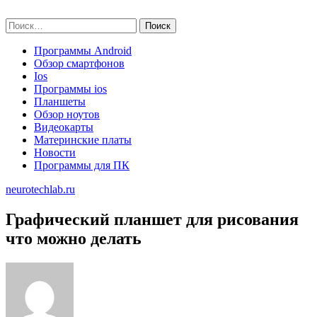
Skip
neurotechlab.ru
to
Найти:
content
Программы Android
Обзор смартфонов
Ios
Программы ios
Планшеты
Обзор ноутов
Видеокарты
Материнские платы
Новости
Программы для ПК
neurotechlab.ru
Графический планшет для рисования
что можно делать