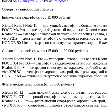
Posted on
12 августа 2023
by
neurotechlab
Обзоры китайских смартфонов
Бюджетные смартфоны (до 15 000 рублей)
Xiaomi Redmi Note 11 — доступный смартфон с большим экран
POCO M4 Pro — еще один бюджетный вариант от Xiaomi с мощ
Realme 9i — смартфон с высокой частотой обновления экрана,
vivo Y21s — доступный телефон с отличной автономностью, т
HONOR 50 Lite — смартфон с изогнутым экраном, хорошей ка
Средний ценовой сегмент (15 000 — 30 000 рублей)
Xiaomi Redmi Note 11 Pro — усовершенствованная версия Redm
POCO X4 Pro 5G — смартфон с поддержкой сетей 5G, мощным 
Realme 9 Pro+ — смартфон с изогнутым экраном, тройной каме
vivo Y76 5G — телефон с хорошей камерой, быстрой зарядкой 
HONOR 60 — стильный смартфон с большим экраном, хорошей
Флагманские смартфоны (от 30 000 рублей)
Xiaomi Mi 12 — флагманский смартфон с топовым процессором
POCO F4 GT — игровой смартфон с мощным процессором, бол
Realme GT 2 Pro — флагманский смартфон с хорошей камерой,
vivo X80 Pro — смартфон с лучшей в своем классе камерой, м