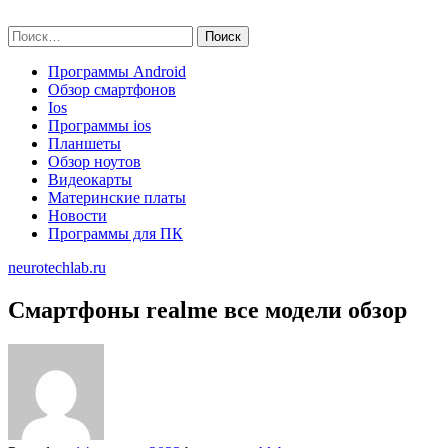
Skip
neurotechlab.ru
to
Найти:
content
Программы Android
Обзор смартфонов
Ios
Программы ios
Планшеты
Обзор ноутов
Видеокарты
Материнские платы
Новости
Программы для ПК
neurotechlab.ru
Смартфоны realme все модели обзор