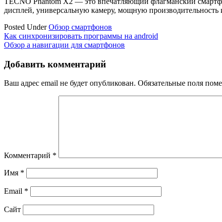
TECNO Phantom X2 — это впечатляющий флагманский смартфон,
дисплей, универсальную камеру, мощную производительность 
Posted Under
Обзор смартфонов
Навигация
Как синхронизировать программы на android
Обзор a навигации для смартфонов
по
записям
Добавить комментарий
Ваш адрес email не будет опубликован.
Обязательные поля пом
Комментарий
*
Имя
*
Email
*
Сайт