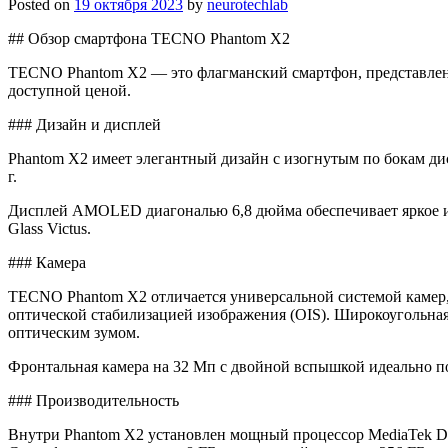
Posted on
19 октября 2023
by
neurotechlab
## Обзор смартфона TECNO Phantom X2
TECNO Phantom X2 — это флагманский смартфон, представлен
доступной ценой.
### Дизайн и дисплей
Phantom X2 имеет элегантный дизайн с изогнутым по бокам дис
г.
Дисплей AMOLED диагональю 6,8 дюйма обеспечивает яркое и 
Glass Victus.
### Камера
TECNO Phantom X2 отличается универсальной системой камер,
оптической стабилизацией изображения (OIS). Широкоугольная 
оптическим зумом.
Фронтальная камера на 32 Мп с двойной вспышкой идеально под
### Производительность
Внутри Phantom X2 установлен мощный процессор MediaTek Dim