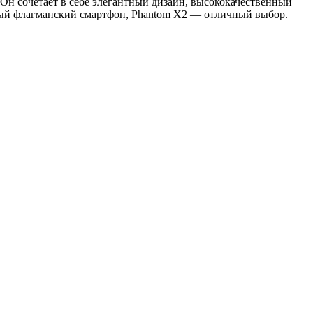
н сочетает в себе элегантный дизайн, высококачественный
ный флагманский смартфон, Phantom X2 — отличный выбор.