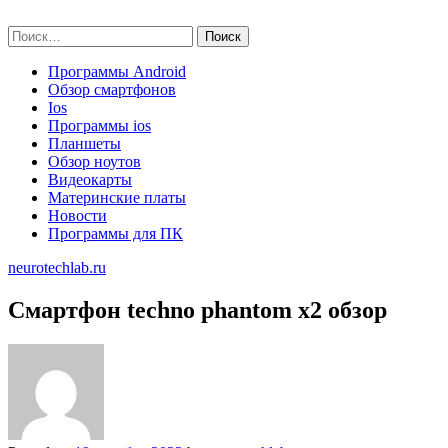
Skip
neurotechlab.ru
to
Найти:
content
Программы Android
Обзор смартфонов
Ios
Программы ios
Планшеты
Обзор ноутов
Видеокарты
Материнские платы
Новости
Программы для ПК
neurotechlab.ru
Смартфон techno phantom x2 обзор