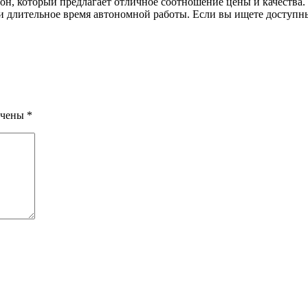
 который предлагает отличное соотношение цены и качества. О
и длительное время автономной работы. Если вы ищете доступ
ечены
*