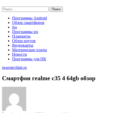
Skip
neurotechlab.ru
to
Найти:
content
Программы Android
Обзор смартфонов
Ios
Программы ios
Планшеты
Обзор ноутов
Видеокарты
Материнские платы
Новости
Программы для ПК
neurotechlab.ru
Смартфон realme c35 4 64gb обзор