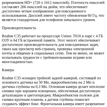
разрешением HD+ (720 x 1612 пикселей). Плотность пикселей
составляет 266 пикселей на дюйм, что обеспечивает
достаточно четкое изображение для повседневного
использования. Дисплей имеет частоту обновления 60 Гц, что
является стандартным для телефонов начального уровня.
Производительность
Realme C35 работает на процессоре Unisoc T616 в паре с 4 ГБ
ОЗУ и 64 ГБ встроенной памяти. Этот чипсет обеспечивает
достаточную производительность для повседневных задач,
таких как просмотр веб-страниц, проверка электронной
почты и общение в социальных сетях. Тем не менее, он может
испытывать трудности с требовательными играми или
многозадачностью.
Камера
Realme C35 оснащен тройной задней камерой, состоящей из
основного датчика на 50 Мп, макрообъектива на 2 Мп и
датчика глубины на 0,3 Мп. Основная камера делает неплохие
снимки при хорошем освещении, обеспечивая достаточную
детализацию и цветопередачу. Макрообъектив полезен для
съемки крупным планом, а датчик глубины помогает
создавать эффект боке. Фронтальная камера имеет разрешение