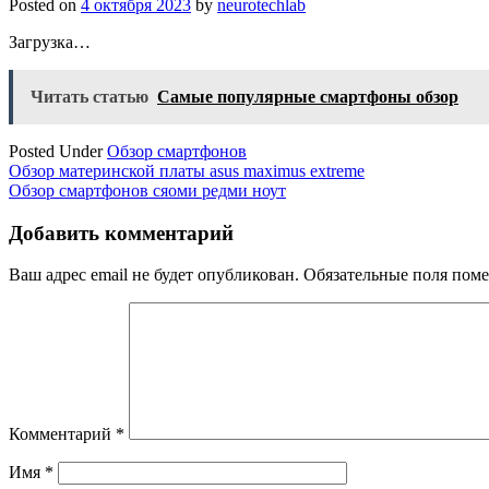
Posted on
4 октября 2023
by
neurotechlab
Загрузка…
Читать статью
Самые популярные смартфоны обзор
Posted Under
Обзор смартфонов
Навигация
Обзор материнской платы asus maximus extreme
Обзор смартфонов сяоми редми ноут
по
записям
Добавить комментарий
Ваш адрес email не будет опубликован.
Обязательные поля пом
Комментарий
*
Имя
*