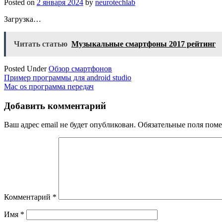
Posted on
2 января 2024
by
neurotechlab
Загрузка…
Читать статью
Музыкальные смартфоны 2017 рейтинг
Posted Under
Обзор смартфонов
Навигация
Пример программы для android studio
Mac os программа передач
по
записям
Добавить комментарий
Ваш адрес email не будет опубликован.
Обязательные поля пом
Комментарий
*
Имя
*