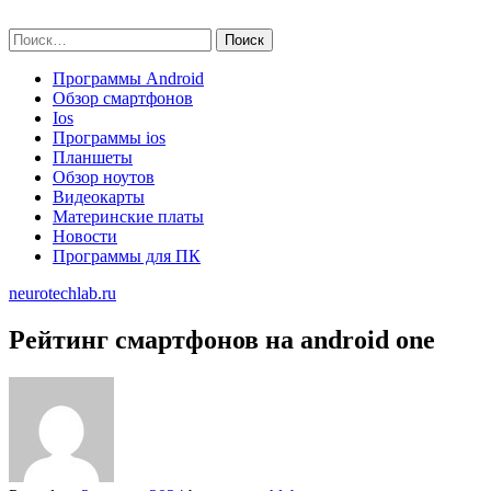
Skip
neurotechlab.ru
to
Найти:
content
Программы Android
Обзор смартфонов
Ios
Программы ios
Планшеты
Обзор ноутов
Видеокарты
Материнские платы
Новости
Программы для ПК
neurotechlab.ru
Рейтинг смартфонов на android one