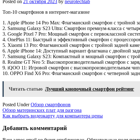
Posted on
21 октября 2023
by
neurotechlab
Топ-10 смартфонов в интернет-магазине
1. Apple iPhone 14 Pro Max: Флагманский смартфон с тройной
2. Samsung Galaxy S23 Ultra: Смартфон премиум-класса с чет
3. Google Pixel 7 Pro: Мощный смартфон с первоклассной сист
4. OnePlus 11: Быстрый и эффективный смартфон с процессором
5. Xiaomi 13 Pro: Флагманский смартфон с тройной задней кам
6. Apple iPhone 14: Доступный вариант флагмана с двойной з
7. Samsung Galaxy S23: Компактный и мощный смартфон с тро
8. Realme GT Neo 5: Высокопроизводительный смартфон с за
9. iQOO 11: Игровой смартфон с высокопроизводительным чип
10. OPPO Find X6 Pro: Флагманский смартфон с четверной задн
Читать статью
Лучший кнопочный смартфон рейтинг
Posted Under
Обзор смартфонов
Навигация
Обзор материнских плат для разгона
Как выбрать видеокарту для компьютера цены
по
записям
Добавить комментарий
Ваш адрес email не будет опубликован.
Обязательные поля пом