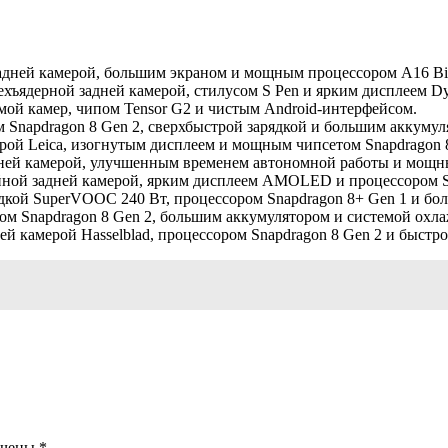
 задней камерой, большим экраном и мощным процессором A16 Bi
ырехъядерной задней камерой, стилусом S Pen и ярким дисплеем
емой камер, чипом Tensor G2 и чистым Android-интерфейсом.
 Snapdragon 8 Gen 2, сверхбыстрой зарядкой и большим аккумул
ерой Leica, изогнутым дисплеем и мощным чипсетом Snapdragon 
адней камерой, улучшенным временем автономной работы и мощн
йной задней камерой, ярким дисплеем AMOLED и процессором Sn
рядкой SuperVOOC 240 Вт, процессором Snapdragon 8+ Gen 1 и 
ом Snapdragon 8 Gen 2, большим аккумулятором и системой охл
ей камерой Hasselblad, процессором Snapdragon 8 Gen 2 и быст
ечены
*