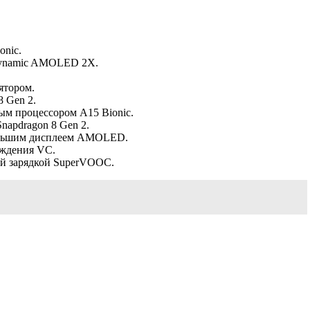
onic.
 Dynamic AMOLED 2X.
ятором.
8 Gen 2.
ым процессором A15 Bionic.
apdragon 8 Gen 2.
большим дисплеем AMOLED.
аждения VC.
рой зарядкой SuperVOOC.