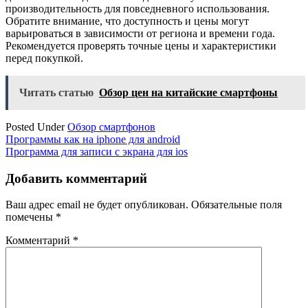
производительность для повседневного использования.
Обратите внимание, что доступность и цены могут
варьироваться в зависимости от региона и времени года.
Рекомендуется проверять точные цены и характеристики
перед покупкой.
Читать статью
Обзор цен на китайские смартфоны
Posted Under
Обзор смартфонов
Навигация
Программы как на iphone для android
Программа для записи с экрана для ios
по
записям
Добавить комментарий
Ваш адрес email не будет опубликован.
Обязательные поля
помечены
*
Комментарий
*