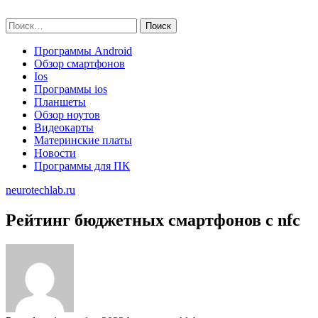
Skip
neurotechlab.ru
to
Найти:
content
Программы Android
Обзор смартфонов
Ios
Программы ios
Планшеты
Обзор ноутов
Видеокарты
Материнские платы
Новости
Программы для ПК
neurotechlab.ru
Рейтинг бюджетных смартфонов с nfc