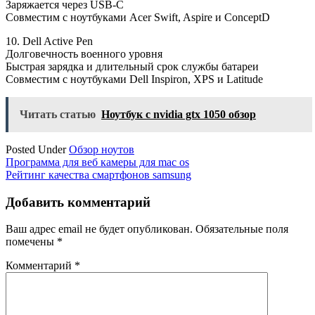
Заряжается через USB-C
Совместим с ноутбуками Acer Swift, Aspire и ConceptD
10. Dell Active Pen
Долговечность военного уровня
Быстрая зарядка и длительный срок службы батареи
Совместим с ноутбуками Dell Inspiron, XPS и Latitude
Читать статью
Ноутбук с nvidia gtx 1050 обзор
Posted Under
Обзор ноутов
Навигация
Программа для веб камеры для mac os
Рейтинг качества смартфонов samsung
по
записям
Добавить комментарий
Ваш адрес email не будет опубликован.
Обязательные поля
помечены
*
Комментарий
*