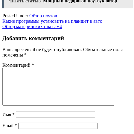
Читать статью
Мощный недорогой ноутбук обзор
Posted Under
Обзор ноутов
Навигация
Какие программы установить на планшет в авто
Обзор материнских плат ам4
по
записям
Добавить комментарий
Ваш адрес email не будет опубликован.
Обязательные поля
помечены
*
Комментарий
*
Имя
*
Email
*